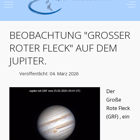
Mobile Menu Toggle
Off
BEOBACHTUNG "GROSSER R
OTER FLECK" AUF DEM J
UPITER.
Veröffentlicht: 04. März 2026
Der
Große
Rote Fleck
(GRF) , ein